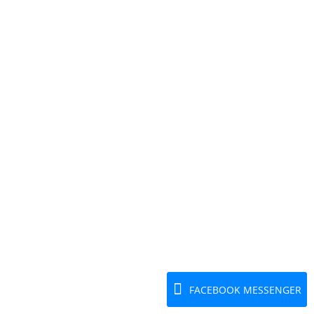
STOKTA YOK. BİZİMLE İLETİŞİME GEÇEBİLİRSİNİZ
FACEBOOK MESSENGER
Whatsapp Sipariş