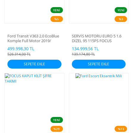
YENİ
YENİ
%5
%3
Ford Transit V363 2.0 EcoBlue
SERVİS MOTORU EURO 5 1.6
Komple Full Motor 2019/
DİZEL 95 115PS FOCUS
COURİER FİESTA MONDEO
499.998,30 TL
134.999,56 TL
VOLVO CİTROEN PEUGEOT
526.314,00 TL
139.174,80 TL
SEPETE EKLE
SEPETE EKLE
YENİ
%29
%13