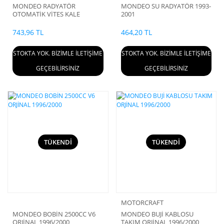
MONDEO RADYATÖR
MONDEO SU RADYATÖR 1993-
OTOMATİK VİTES KALE
2001
743,96 TL
464,20 TL
STOKTA YOK. BİZİMLE İLETİŞİME
STOKTA YOK. BİZİMLE İLETİŞİME
GEÇEBİLİRSİNİZ
GEÇEBİLİRSİNİZ
TÜKENDİ
TÜKENDİ
MOTORCRAFT
MONDEO BOBİN 2500CC V6
MONDEO BUJİ KABLOSU
ORJİNAL 1996/2000
TAKIM ORJİNAL 1996/2000