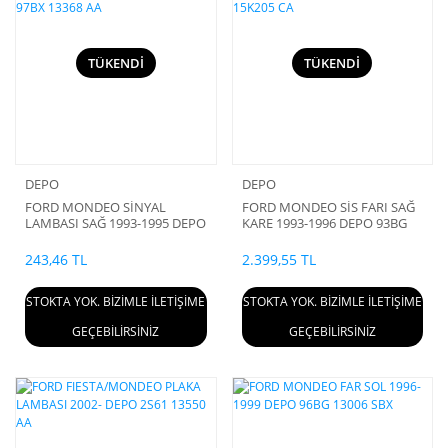
TÜKENDİ
TÜKENDİ
DEPO
DEPO
FORD MONDEO SİNYAL
FORD MONDEO SİS FARI SAĞ
LAMBASI SAĞ 1993-1995 DEPO
KARE 1993-1996 DEPO 93BG
97BX 13368 AA
15K205 CA
243,46 TL
2.399,55 TL
STOKTA YOK. BİZİMLE İLETİŞİME
STOKTA YOK. BİZİMLE İLETİŞİME
GEÇEBİLİRSİNİZ
GEÇEBİLİRSİNİZ