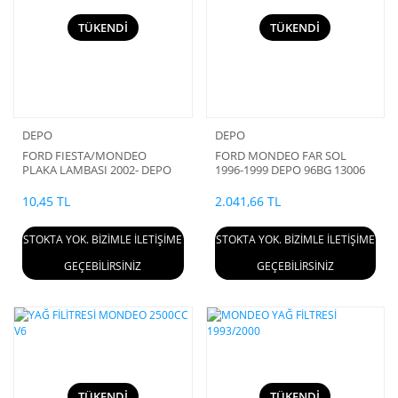
TÜKENDİ
TÜKENDİ
DEPO
DEPO
FORD FIESTA/MONDEO
FORD MONDEO FAR SOL
PLAKA LAMBASI 2002- DEPO
1996-1999 DEPO 96BG 13006
2S61 13550 AA
SBX
10,45 TL
2.041,66 TL
STOKTA YOK. BİZİMLE İLETİŞİME
STOKTA YOK. BİZİMLE İLETİŞİME
GEÇEBİLİRSİNİZ
GEÇEBİLİRSİNİZ
TÜKENDİ
TÜKENDİ