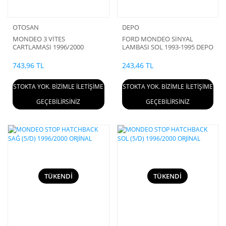
OTOSAN
DEPO
MONDEO 3 VİTES
FORD MONDEO SİNYAL
CARTLAMASI 1996/2000
LAMBASI SOL 1993-1995 DEPO
97BX 13369 AA
743,96 TL
243,46 TL
STOKTA YOK. BİZİMLE İLETİŞİME
STOKTA YOK. BİZİMLE İLETİŞİME
GEÇEBİLİRSİNİZ
GEÇEBİLİRSİNİZ
TÜKENDİ
TÜKENDİ