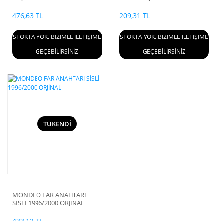
476,63 TL
209,31 TL
STOKTA YOK. BİZİMLE İLETİŞİME
STOKTA YOK. BİZİMLE İLETİŞİME
GEÇEBİLİRSİNİZ
GEÇEBİLİRSİNİZ
TÜKENDİ
MONDEO FAR ANAHTARI
SİSLİ 1996/2000 ORJİNAL
433,12 TL