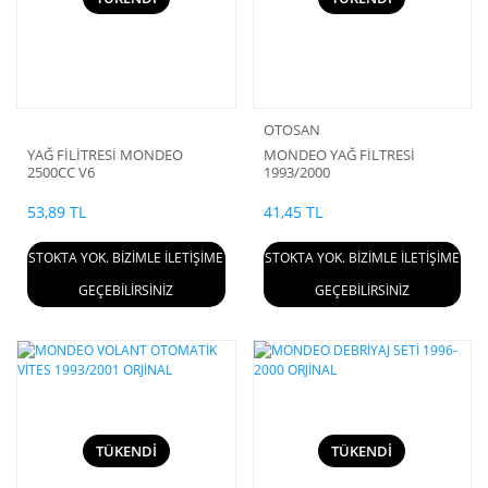
OTOSAN
YAĞ FİLİTRESİ MONDEO
MONDEO YAĞ FİLTRESİ
2500CC V6
1993/2000
53,89 TL
41,45 TL
STOKTA YOK. BİZİMLE İLETİŞİME
STOKTA YOK. BİZİMLE İLETİŞİME
GEÇEBİLİRSİNİZ
GEÇEBİLİRSİNİZ
TÜKENDİ
TÜKENDİ