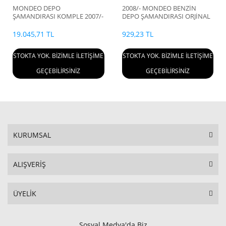
MONDEO DEPO
2008/- MONDEO BENZİN
ŞAMANDIRASI KOMPLE 2007/-
DEPO ŞAMANDIRASI ORJİNAL
19.045,71 TL
929,23 TL
STOKTA YOK. BİZİMLE İLETİŞİME
STOKTA YOK. BİZİMLE İLETİŞİME
GEÇEBİLİRSİNİZ
GEÇEBİLİRSİNİZ
KURUMSAL
ALIŞVERİŞ
ÜYELİK
Sosyal Medya'da Biz