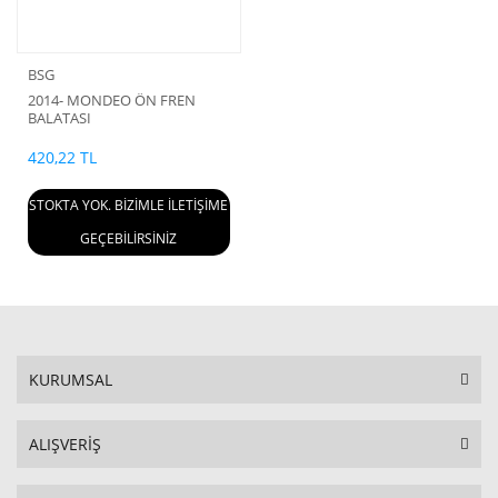
BSG
2014- MONDEO ÖN FREN
BALATASI
420,22 TL
STOKTA YOK. BİZİMLE İLETİŞİME
GEÇEBİLİRSİNİZ
KURUMSAL
ALIŞVERİŞ