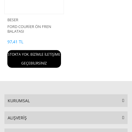
BESER
FORD COURİER ÖN FREN
BALATASI
97,41 TL
STOKTA YOK. BİZİMLE İLETİŞİME
GEÇEBİLİRSİNİZ
KURUMSAL
ALIŞVERİŞ