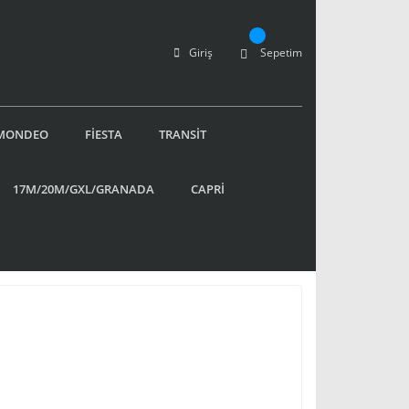
Giriş
Sepetim
MONDEO
FİESTA
TRANSİT
17M/20M/GXL/GRANADA
CAPRİ