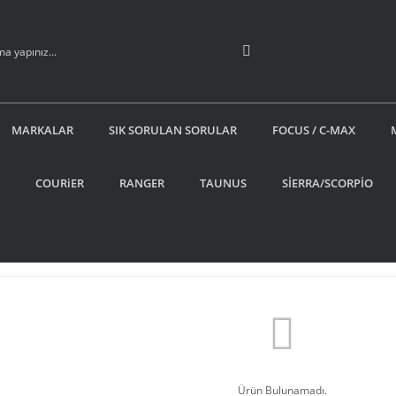
MARKALAR
SIK SORULAN SORULAR
FOCUS / C-MAX
COURiER
RANGER
TAUNUS
SİERRA/SCORPİO
Ürün Bulunamadı.