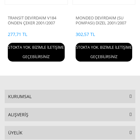
TRANSİT DEVİRDAİM V184
MONDEO DEVİRDAİM (SU
ÖNDEN ÇEKER 2001/2007
POMPASI) DİZEL 2001/2007
277,71 TL
302,57 TL
STOKTA YOK. BİZİMLE İLETİŞİME
STOKTA YOK. BİZİMLE İLETİŞİME
GEÇEBİLİRSİNİZ
GEÇEBİLİRSİNİZ
KURUMSAL
ALIŞVERİŞ
ÜYELİK