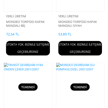
YERLİ ÜRETİM
YERLİ ÜRETİM
MONDEO TORPİDO KAPAK
MONDEO TORPİDO KAPAK
MANDALI BEJ
MANDALI SİYAH
72,54 TL
53,89 TL
STOKTA YOK. BİZİMLE İLETİŞİME
STOKTA YOK. BİZİMLE İLETİŞİME
GEÇEBİLİRSİNİZ
GEÇEBİLİRSİNİZ
TÜKENDİ
TÜKENDİ