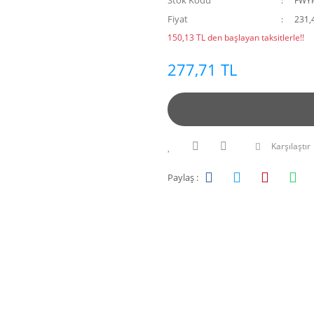
Stok Kodu
FWYP
Fiyat
231,
150,13 TL den başlayan taksitlerle!!
277,71 TL
Karşılaştır
Paylaş :