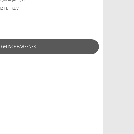
QW58 (Kopya)
42 TL + KDV
GELİNCE HABER VER