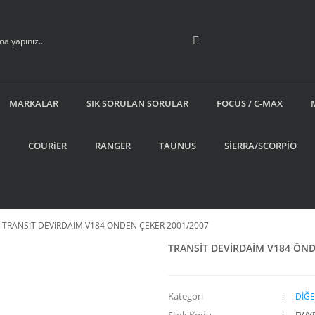
MARKALAR
SIK SORULAN SORULAR
FOCUS / C-MAX
COURiER
RANGER
TAUNUS
SİERRA/SCORPİO
TRANSİT DEVİRDAİM V184 ÖNDEN ÇEKER 2001/2007
TRANSİT DEVİRDAİM V184 ÖND
Kategori
DİĞE