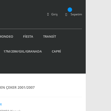
Giriş
Sepetim
MONDEO
FİESTA
TRANSİT
17M/20M/GXL/GRANADA
CAPRİ
EN ÇEKER 2001/2007
R