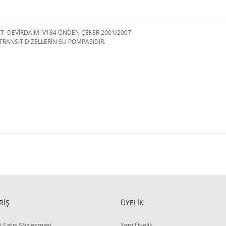
İT DEVİRDAİM V184 ÖNDEN ÇEKER 2001/2007
TRANSİT DİZELLERİN SU POMPASIDIR.
RİŞ
ÜYELİK
i Satış Sözleşmesi
Yeni Üyelik