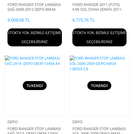
FORD RANGER STOP LAMBASI
FORD RANGER 2011 (P375)
SAĞ 2009-2012 DEPO 8M34
FAR SOL SİYAH ZEMİN 2011-
13B504 BE
DEPO EB3B 13W030 FL
4.008,08 TL
6.775,76 TL
STOKTA YOK. BİZİMLE İLETİŞİME
STOKTA YOK. BİZİMLE İLETİŞİME
GEÇEBİLİRSİNİZ
GEÇEBİLİRSİNİZ
TÜKENDİ
TÜKENDİ
DEPO
DEPO
FORD RANGER STOP LAMBASI
FORD RANGER STOP LAMBASI
SAĞ 2014- DEPO DB39 13404
SOL 2006-2009 DEPO 6M34