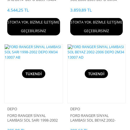
AA
13B505 CB
4.544,25 TL
3.859,89 TL
STOKTA YOK. BİZİMLE İLETİŞİME
STOKTA YOK. BİZİMLE İLETİŞİME
GEÇEBİLİRSİNİZ
GEÇEBİLİRSİNİZ
TÜKENDİ
TÜKENDİ
DEPO
DEPO
FORD RANGER SİNYAL
FORD RANGER SİNYAL
LAMBASI SOL SARI 1998-2002
LAMBASI SOL BEYAZ 2002-
DEPO XM34 13007 AB
2006 DEPO 2M34 13007 AD