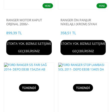
YENİ
YENİ
RANGER MOTOR KAPUT
RANGER ÖN PANJUR
ORJİNAL 2006/-
NİKELAJLI (KROM) SİYAH
2006/2009
899,39 TL
358,51 TL
STOKTA YOK. BİZİMLE İLETİŞİME
STOKTA YOK. BİZİMLE İLETİŞİME
GEÇEBİLİRSİNİZ
GEÇEBİLİRSİNİZ
TÜKENDİ
TÜKENDİ