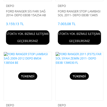
DEPO
DEPO
FORD RANGER SİS FARI SAĞ
FORD RANGER STOP LAMBASI
2014- DEPO EB3B 15A254 AB
SOL 2011- DEPO EB3B 13405
DA
3.159,13 TL
7.003,08 TL
STOKTA YOK. BİZİMLE İLETİŞİME
STOKTA YOK. BİZİMLE İLETİŞİME
GEÇEBİLİRSİNİZ
GEÇEBİLİRSİNİZ
TÜKENDİ
TÜKENDİ
DEPO
DEPO