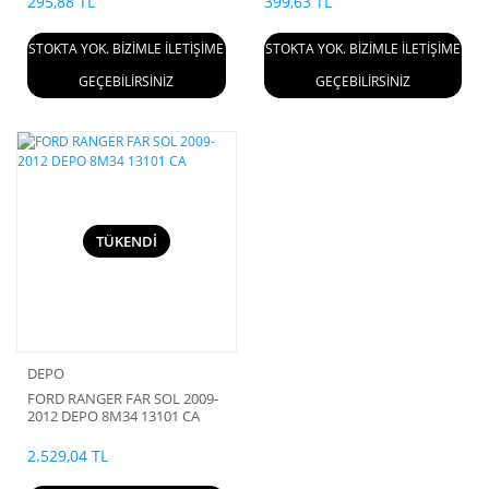
295,88 TL
399,63 TL
STOKTA YOK. BİZİMLE İLETİŞİME
STOKTA YOK. BİZİMLE İLETİŞİME
GEÇEBİLİRSİNİZ
GEÇEBİLİRSİNİZ
TÜKENDİ
DEPO
FORD RANGER FAR SOL 2009-
2012 DEPO 8M34 13101 CA
2.529,04 TL