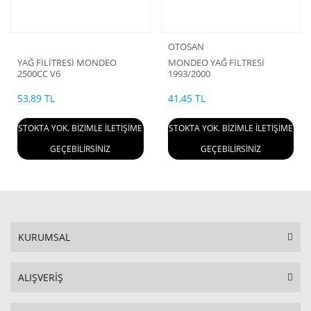
OTOSAN
YAĞ FİLİTRESİ MONDEO
MONDEO YAĞ FİLTRESİ
2500CC V6
1993/2000
53,89 TL
41,45 TL
STOKTA YOK. BİZİMLE İLETİŞİME
STOKTA YOK. BİZİMLE İLETİŞİME
GEÇEBİLİRSİNİZ
GEÇEBİLİRSİNİZ
KURUMSAL
ALIŞVERİŞ