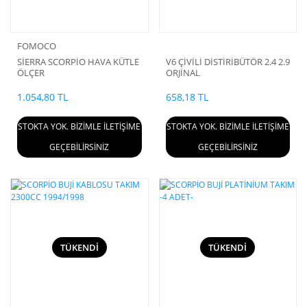
FOMOCO
SİERRA SCORPİO HAVA KÜTLE
V6 ÇİVİLİ DİSTİRİBÜTÖR 2.4 2.9
ÖLÇER
ORJİNAL
1.054,80 TL
658,18 TL
STOKTA YOK. BİZİMLE İLETİŞİME
STOKTA YOK. BİZİMLE İLETİŞİME
GEÇEBİLİRSİNİZ
GEÇEBİLİRSİNİZ
TÜKENDİ
TÜKENDİ