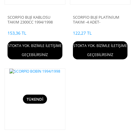
SCORPİO BUJİ KABLOSU
SCORPİO BUJİ PLATİNİUM
TAKIM 2300CC 1994/1998
TAKIM -4 ADET-
153,36 TL
122,27 TL
STOKTA YOK. BİZİMLE İLETİŞİME
STOKTA YOK. BİZİMLE İLETİŞİME
GEÇEBİLİRSİNİZ
GEÇEBİLİRSİNİZ
TÜKENDİ