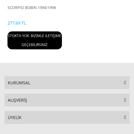
SCORPİO BOBİN 1994/1998
277,69 TL
STOKTA YOK. BİZİMLE İLETİŞİME
GEÇEBİLİRSİNİZ
KURUMSAL
ALIŞVERİŞ
ÜYELİK