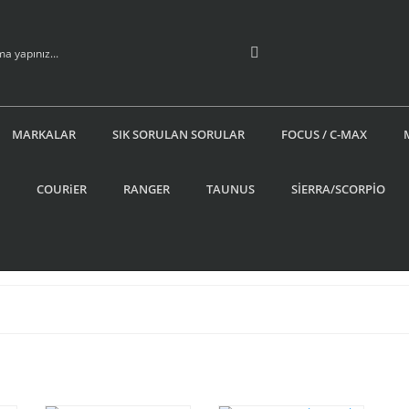
MARKALAR
SIK SORULAN SORULAR
FOCUS / C-MAX
COURiER
RANGER
TAUNUS
SİERRA/SCORPİO