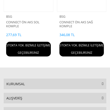
BSG
BSG
CONNECT ÖN AKS SOL
CONNECT ÖN AKS SAĞ
KOMPLE
KOMPLE
277,69 TL
346,08 TL
STOKTA YOK. BİZİMLE İLETİŞİME
STOKTA YOK. BİZİMLE İLETİŞİME
GEÇEBİLİRSİNİZ
GEÇEBİLİRSİNİZ
KURUMSAL
ALIŞVERİŞ