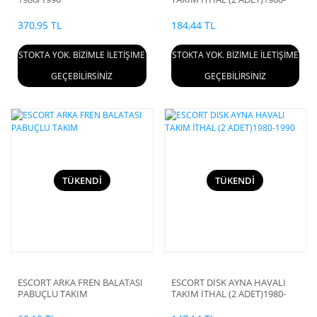
1990
370,95 TL
184,44 TL
STOKTA YOK. BİZİMLE İLETİŞİME
STOKTA YOK. BİZİMLE İLETİŞİME
GEÇEBİLİRSİNİZ
GEÇEBİLİRSİNİZ
TÜKENDİ
TÜKENDİ
ESCORT ARKA FREN BALATASI
ESCORT DİSK AYNA HAVALI
PABUÇLU TAKIM
TAKIM İTHAL (2 ADET)1980-
1990