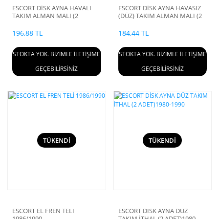
ESCORT DİSK AYNA HAVALI
ESCORT DİSK AYNA HAVASIZ
TAKIM ALMAN MALI (2
(DÜZ) TAKIM ALMAN MALI (2
ADET)1980-1990
ADET)1980-1990
196,88 TL
184,44 TL
STOKTA YOK. BİZİMLE İLETİŞİME
STOKTA YOK. BİZİMLE İLETİŞİME
GEÇEBİLİRSİNİZ
GEÇEBİLİRSİNİZ
TÜKENDİ
TÜKENDİ
ESCORT EL FREN TELİ
ESCORT DİSK AYNA DÜZ
1986/1990
TAKIM İTHAL (2 ADET)1980-