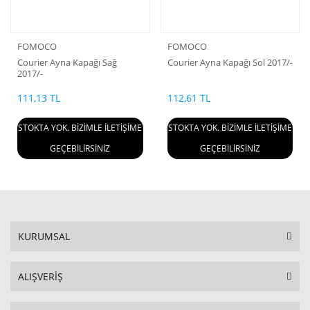
FOMOCO
FOMOCO
Courier Ayna Kapağı Sağ
Courier Ayna Kapağı Sol 2017/-
2017/-
111,13 TL
112,61 TL
STOKTA YOK. BİZİMLE İLETİŞİME
STOKTA YOK. BİZİMLE İLETİŞİME
GEÇEBİLİRSİNİZ
GEÇEBİLİRSİNİZ
KURUMSAL
ALIŞVERİŞ