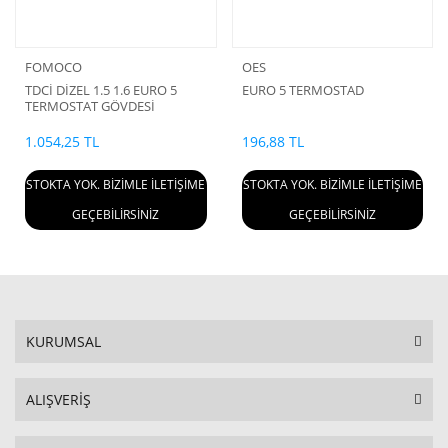
FOMOCO
OES
TDCİ DİZEL 1.5 1.6 EURO 5
EURO 5 TERMOSTAD
TERMOSTAT GÖVDESİ
ORJİNAL
1.054,25 TL
196,88 TL
STOKTA YOK. BİZİMLE İLETİŞİME
STOKTA YOK. BİZİMLE İLETİŞİME
GEÇEBİLİRSİNİZ
GEÇEBİLİRSİNİZ
KURUMSAL
ALIŞVERİŞ