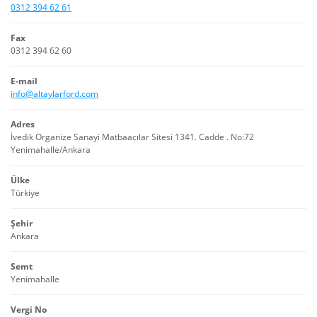
0312 394 62 61
Fax
0312 394 62 60
E-mail
info@altaylarford.com
Adres
İvedik Organize Sanayi Matbaacılar Sitesi 1341. Cadde . No:72
Yenimahalle/Ankara
Ülke
Türkiye
Şehir
Ankara
Semt
Yenimahalle
Vergi No