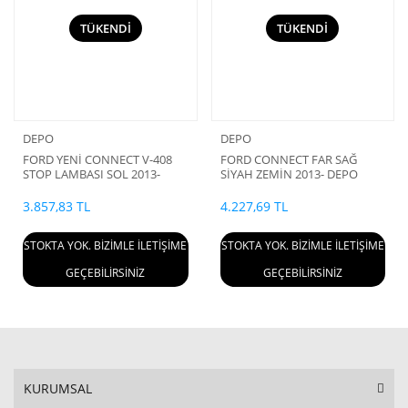
TÜKENDİ
TÜKENDİ
DEPO
DEPO
FORD YENİ CONNECT V-408
FORD CONNECT FAR SAĞ
STOP LAMBASI SOL 2013-
SİYAH ZEMİN 2013- DEPO
DEPO DT11 13405 AD
DT11 13W029 DC
3.857,83 TL
4.227,69 TL
STOKTA YOK. BİZİMLE İLETİŞİME
STOKTA YOK. BİZİMLE İLETİŞİME
GEÇEBİLİRSİNİZ
GEÇEBİLİRSİNİZ
KURUMSAL