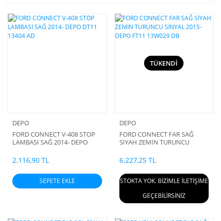
TÜKENDİ
DEPO
DEPO
FORD CONNECT V-408 STOP
FORD CONNECT FAR SAĞ
LAMBASI SAĞ 2014- DEPO
SİYAH ZEMİN TURUNCU
DT11 13404 AD
SİNYAL 2015- DEPO FT11
13W029 DB
2.116,90 TL
6.227,25 TL
SEPETE EKLE
STOKTA YOK. BİZİMLE İLETİŞİME
GEÇEBİLİRSİNİZ