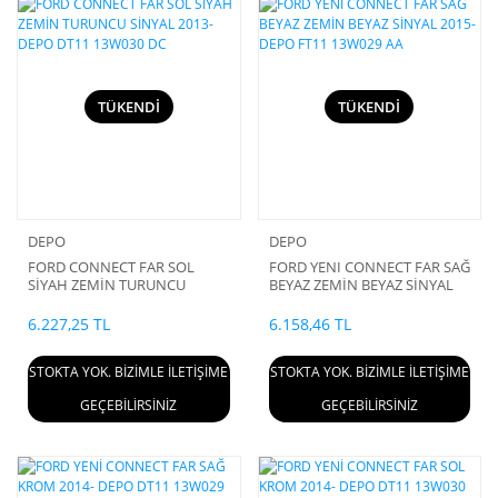
TÜKENDİ
TÜKENDİ
DEPO
DEPO
FORD CONNECT FAR SOL
FORD YENI CONNECT FAR SAĞ
SİYAH ZEMİN TURUNCU
BEYAZ ZEMİN BEYAZ SİNYAL
SİNYAL 2013- DEPO DT11
2015- DEPO FT11 13W029 AA
13W030 DC
6.227,25 TL
6.158,46 TL
STOKTA YOK. BİZİMLE İLETİŞİME
STOKTA YOK. BİZİMLE İLETİŞİME
GEÇEBİLİRSİNİZ
GEÇEBİLİRSİNİZ