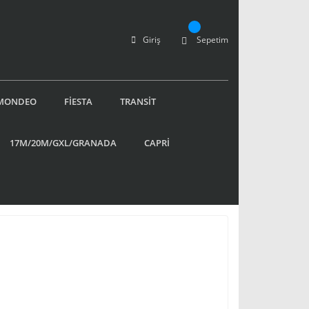
Giriş
Sepetim
MONDEO
FİESTA
TRANSİT
17M/20M/GXL/GRANADA
CAPRİ