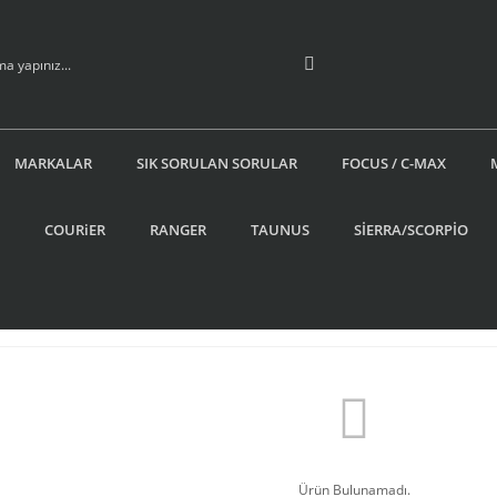
MARKALAR
SIK SORULAN SORULAR
FOCUS / C-MAX
COURiER
RANGER
TAUNUS
SİERRA/SCORPİO
Ürün Bulunamadı.