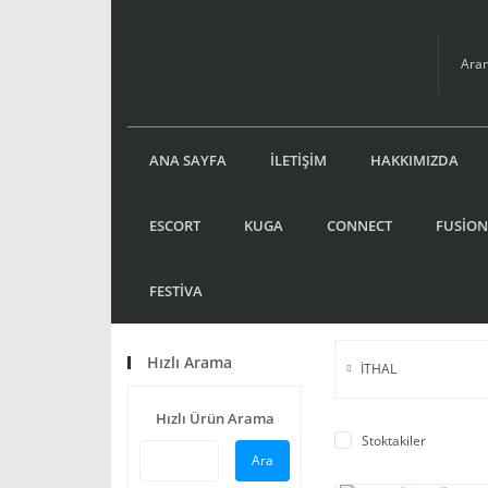
ANA SAYFA
İLETİŞİM
HAKKIMIZDA
ESCORT
KUGA
CONNECT
FUSİON
FESTİVA
Hızlı Arama
İTHAL
Hızlı Ürün Arama
Stoktakiler
Ara