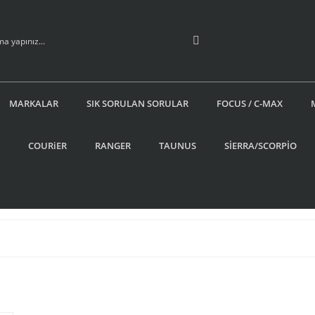
MARKALAR
SIK SORULAN SORULAR
FOCUS / C-MAX
COURiER
RANGER
TAUNUS
SİERRA/SCORPİO