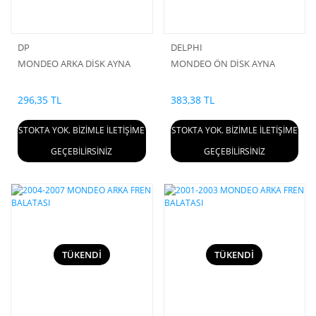
DP
DELPHI
MONDEO ARKA DİSK AYNA
MONDEO ÖN DİSK AYNA
296,35 TL
383,38 TL
STOKTA YOK. BİZİMLE İLETİŞİME
STOKTA YOK. BİZİMLE İLETİŞİME
GEÇEBİLİRSİNİZ
GEÇEBİLİRSİNİZ
TÜKENDİ
TÜKENDİ