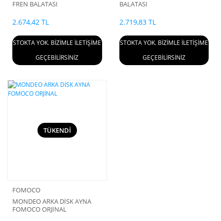
FREN BALATASI
BALATASI
2.674,42 TL
2.719,83 TL
STOKTA YOK. BİZİMLE İLETİŞİME
STOKTA YOK. BİZİMLE İLETİŞİME
GEÇEBİLİRSİNİZ
GEÇEBİLİRSİNİZ
TÜKENDİ
FOMOCO
MONDEO ARKA DİSK AYNA
FOMOCO ORJİNAL