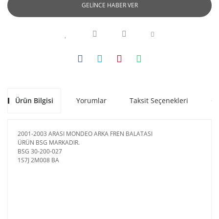
GELİNCE HABER VER
Ürün Bilgisi
Yorumlar
Taksit Seçenekleri
Ön
2001-2003 ARASI MONDEO ARKA FREN BALATASI
ÜRÜN BSG MARKADIR.
BSG 30-200-027
1S7J 2M008 BA