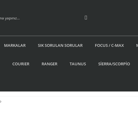
MARKALAR
SIK SORULAN SORULAR
FOCUS / C-MAX
COURiER
RANGER
TAUNUS
SİERRA/SCORPİO