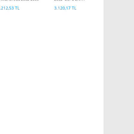
EPO 2N11 13A603 BG
13W030 CJ
.212,53 TL
3.120,17 TL