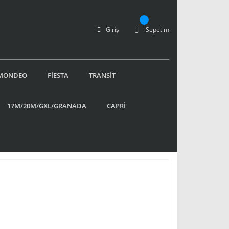
Giriş
Sepetim
MONDEO
FİESTA
TRANSİT
17M/20M/GXL/GRANADA
CAPRİ