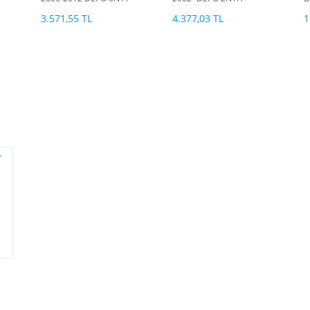
13W029 CE
13W029 CJ
D
3.571,55 TL
4.377,03 TL
1