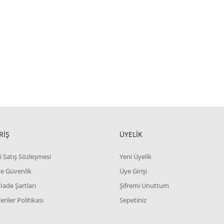
RİŞ
ÜYELİK
i Satış Sözleşmesi
Yeni Üyelik
 ve Güvenlik
Üye Girişi
 İade Şartları
Şifremi Unuttum
Veriler Politikası
Sepetiniz