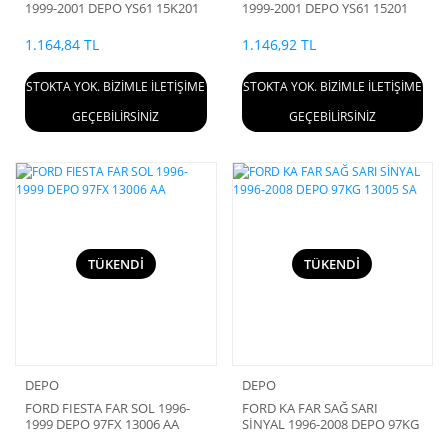
1999-2001 DEPO YS61 15K201
1999-2001 DEPO YS61 15201
AE
AE
1.164,84 TL
1.146,92 TL
STOKTA YOK. BİZİMLE İLETİŞİME
STOKTA YOK. BİZİMLE İLETİŞİME
GEÇEBİLİRSİNİZ
GEÇEBİLİRSİNİZ
TÜKENDİ
TÜKENDİ
DEPO
DEPO
FORD FIESTA FAR SOL 1996-
FORD KA FAR SAĞ SARI
1999 DEPO 97FX 13006 AA
SİNYAL 1996-2008 DEPO 97KG
13005 SA