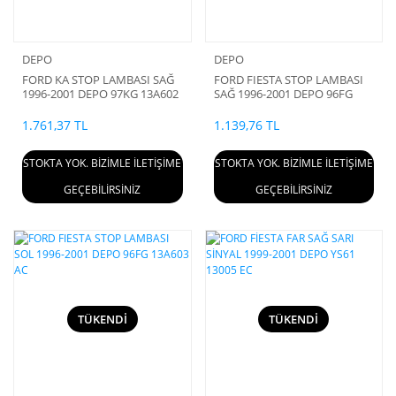
DEPO
DEPO
FORD KA STOP LAMBASI SAĞ
FORD FIESTA STOP LAMBASI
1996-2001 DEPO 97KG 13A602
SAĞ 1996-2001 DEPO 96FG
BH
13A602 AC
1.761,37 TL
1.139,76 TL
STOKTA YOK. BİZİMLE İLETİŞİME
STOKTA YOK. BİZİMLE İLETİŞİME
GEÇEBİLİRSİNİZ
GEÇEBİLİRSİNİZ
TÜKENDİ
TÜKENDİ