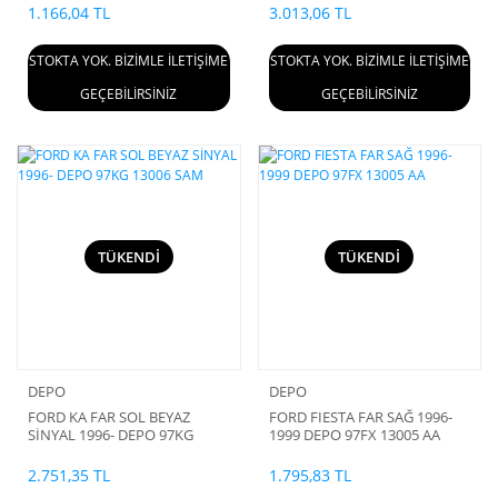
1.166,04 TL
3.013,06 TL
STOKTA YOK. BİZİMLE İLETİŞİME
STOKTA YOK. BİZİMLE İLETİŞİME
GEÇEBİLİRSİNİZ
GEÇEBİLİRSİNİZ
TÜKENDİ
TÜKENDİ
DEPO
DEPO
FORD KA FAR SOL BEYAZ
FORD FIESTA FAR SAĞ 1996-
SİNYAL 1996- DEPO 97KG
1999 DEPO 97FX 13005 AA
13006 SAM
2.751,35 TL
1.795,83 TL