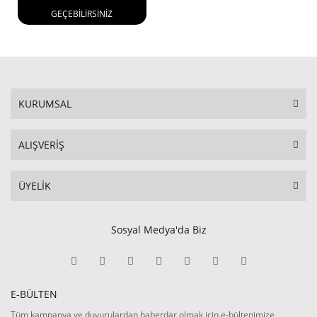
GEÇEBİLİRSİNİZ
KURUMSAL
ALIŞVERİŞ
ÜYELİK
Sosyal Medya'da Biz
E-BÜLTEN
Tüm kampanya ve duyurulardan haberdar olmak için e-bültenimize