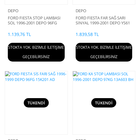
DEPO
DEPO
FORD FIESTA STOP LAMBASI
FORD FİESTA FAR SAĞ SARI
SOL 1996-2001 DEPO 96FG
SİNYAL 1999-2001 DEPO YS61
13A603 AC
13005 EC
1.139,76 TL
1.839,58 TL
STOKTA YOK. BİZİMLE İLETİŞİME
STOKTA YOK. BİZİMLE İLETİŞİME
GEÇEBİLİRSİNİZ
GEÇEBİLİRSİNİZ
TÜKENDİ
TÜKENDİ