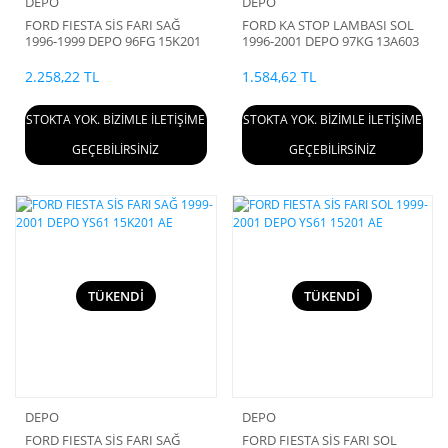
DEPO
DEPO
FORD FIESTA SİS FARI SAĞ
FORD KA STOP LAMBASI SOL
1996-1999 DEPO 96FG 15K201
1996-2001 DEPO 97KG 13A603
AD
BH
2.258,22 TL
1.584,62 TL
STOKTA YOK. BİZİMLE İLETİŞİME
STOKTA YOK. BİZİMLE İLETİŞİME
GEÇEBİLİRSİNİZ
GEÇEBİLİRSİNİZ
TÜKENDİ
TÜKENDİ
DEPO
DEPO
FORD FIESTA SİS FARI SAĞ
FORD FIESTA SİS FARI SOL