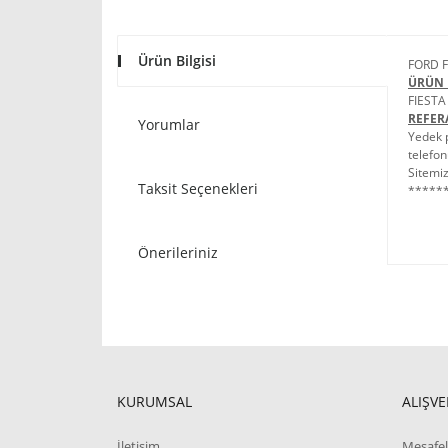
Ürün Bilgisi
FORD F
ÜRÜN 
FIESTA
REFER
Yorumlar
Yedek p
telefon
Sitemiz
Taksit Seçenekleri
******
Önerileriniz
KURUMSAL
ALIŞVE
İletişim
Mesafel