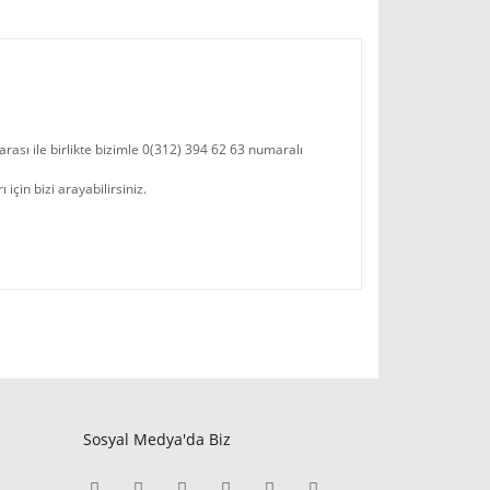
rası ile birlikte bizimle 0(312) 394 62 63 numaralı
çin bizi arayabilirsiniz.
Sosyal Medya'da Biz