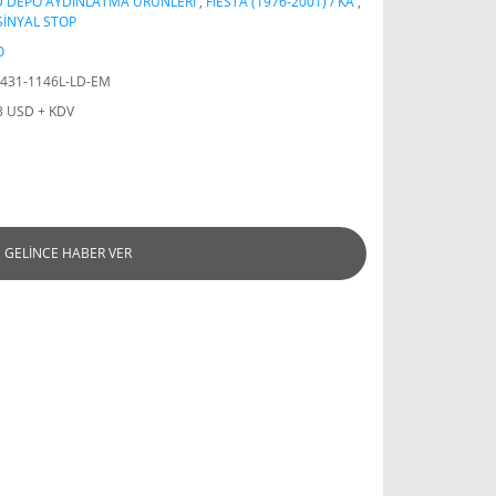
D DEPO AYDINLATMA ÜRÜNLERİ
,
FİESTA (1976-2001) / KA
,
SİNYAL STOP
O
431-1146L-LD-EM
3 USD + KDV
GELİNCE HABER VER