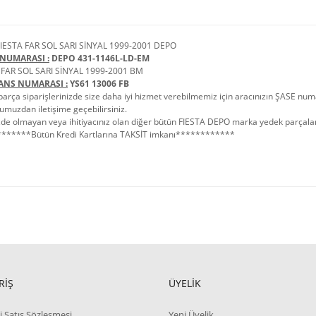
IESTA FAR SOL SARI SİNYAL 1999-2001 DEPO
NUMARASI :
DEPO 431-1146L-LD-EM
 FAR SOL SARI SİNYAL 1999-2001 BM
ANS NUMARASI :
YS61 13006 FB
arça siparişlerinizde size daha iyi hizmet verebilmemiz için aracınızın ŞASE numa
umuzdan iletişime geçebilirsiniz.
de olmayan veya ihitiyacınız olan diğer bütün FIESTA DEPO marka yedek parçaları i
******Bütün Kredi Kartlarına TAKSİT imkanı************
RİŞ
ÜYELİK
i Satış Sözleşmesi
Yeni Üyelik