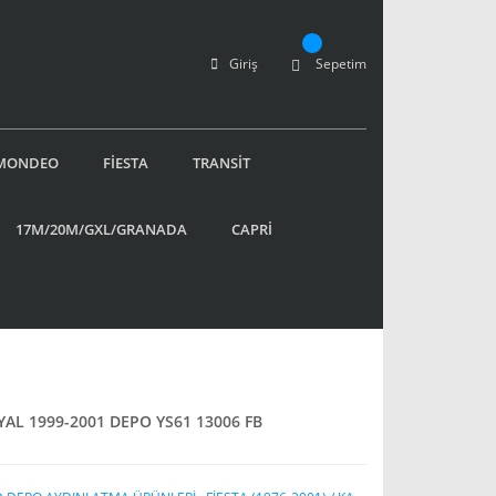
Giriş
Sepetim
MONDEO
FİESTA
TRANSİT
17M/20M/GXL/GRANADA
CAPRİ
YAL 1999-2001 DEPO YS61 13006 FB