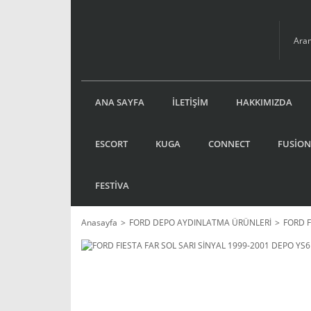
ANA SAYFA
İLETİŞİM
HAKKIMIZDA
ESCORT
KUGA
CONNECT
FUSİON
FESTİVA
Anasayfa
FORD DEPO AYDINLATMA ÜRÜNLERİ
FORD F