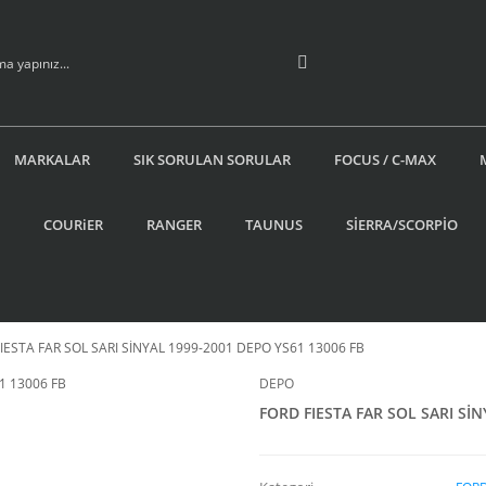
MARKALAR
SIK SORULAN SORULAR
FOCUS / C-MAX
COURiER
RANGER
TAUNUS
SİERRA/SCORPİO
IESTA FAR SOL SARI SİNYAL 1999-2001 DEPO YS61 13006 FB
DEPO
FORD FIESTA FAR SOL SARI SİN