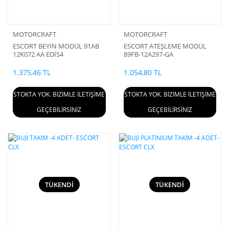
MOTORCRAFT
MOTORCRAFT
ESCORT BEYİN MODÜL 91AB
ESCORT ATEŞLEME MODÜL
12K072 AA EDİS4
89FB-12A297-GA
1.375,46 TL
1.054,80 TL
STOKTA YOK. BİZİMLE İLETİŞİME
STOKTA YOK. BİZİMLE İLETİŞİME
GEÇEBİLİRSİNİZ
GEÇEBİLİRSİNİZ
TÜKENDİ
TÜKENDİ