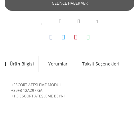
GELİNCE HABER VER
Ürün Bilgisi
Yorumlar
Taksit Seçenekleri
Ön
+ESCORT ATEŞLEME MODÜL
+89FB 12A297 GA
+1.3 ESCORT ATEŞLEME BEYNİ