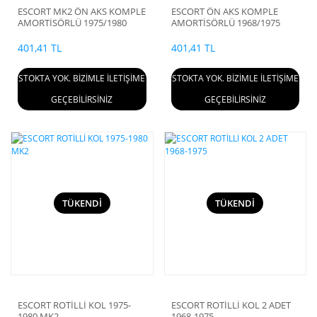
ESCORT MK2 ÖN AKS KOMPLE
ESCORT ÖN AKS KOMPLE
AMORTİSÖRLÜ 1975/1980
AMORTİSÖRLÜ 1968/1975
401,41 TL
401,41 TL
STOKTA YOK. BİZİMLE İLETİŞİME
STOKTA YOK. BİZİMLE İLETİŞİME
GEÇEBİLİRSİNİZ
GEÇEBİLİRSİNİZ
TÜKENDİ
TÜKENDİ
ESCORT ROTİLLİ KOL 1975-
ESCORT ROTİLLİ KOL 2 ADET
1980 MK2
1968-1975