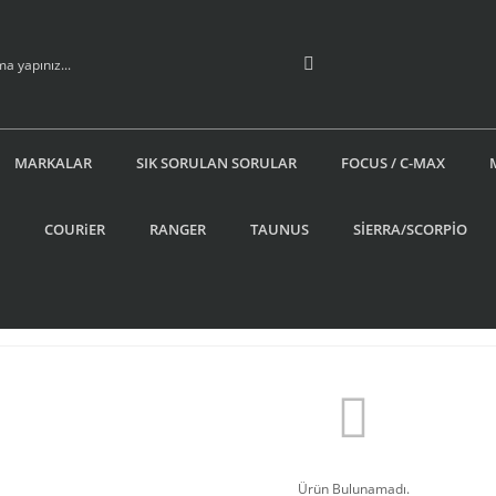
MARKALAR
SIK SORULAN SORULAR
FOCUS / C-MAX
COURiER
RANGER
TAUNUS
SİERRA/SCORPİO
Ürün Bulunamadı.