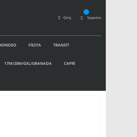
Giriş
Sepetim
MONDEO
FİESTA
TRANSİT
17M/20M/GXL/GRANADA
CAPRİ