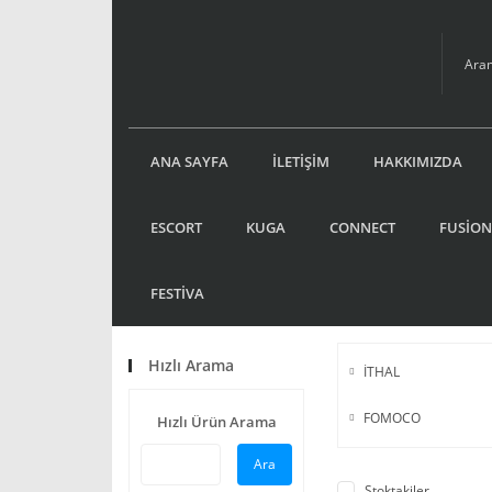
ANA SAYFA
İLETİŞİM
HAKKIMIZDA
ESCORT
KUGA
CONNECT
FUSİON
FESTİVA
Hızlı Arama
İTHAL
FOMOCO
Hızlı Ürün Arama
Ara
Stoktakiler