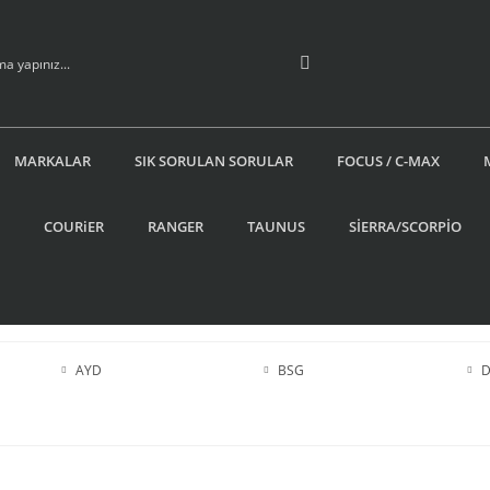
MARKALAR
SIK SORULAN SORULAR
FOCUS / C-MAX
COURiER
RANGER
TAUNUS
SİERRA/SCORPİO
AYD
BSG
D