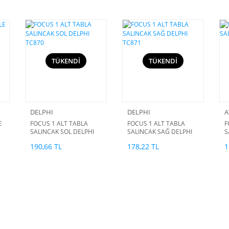
TÜKENDİ
TÜKENDİ
DELPHI
DELPHI
A
E
FOCUS 1 ALT TABLA
FOCUS 1 ALT TABLA
F
SALINCAK SOL DELPHI
SALINCAK SAĞ DELPHI
S
TC870
TC871
190,66 TL
178,22 TL
1