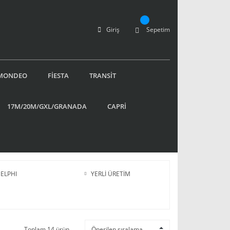
Giriş
Sepetim
MONDEO
FİESTA
TRANSİT
17M/20M/GXL/GRANADA
CAPRİ
ELPHI
YERLİ ÜRETİM
Toplam 14 ürün