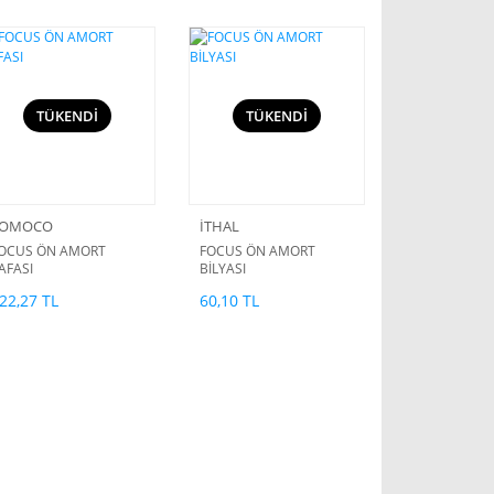
TÜKENDİ
TÜKENDİ
FOMOCO
İTHAL
OCUS ÖN AMORT
FOCUS ÖN AMORT
AFASI
BİLYASI
22,27 TL
60,10 TL