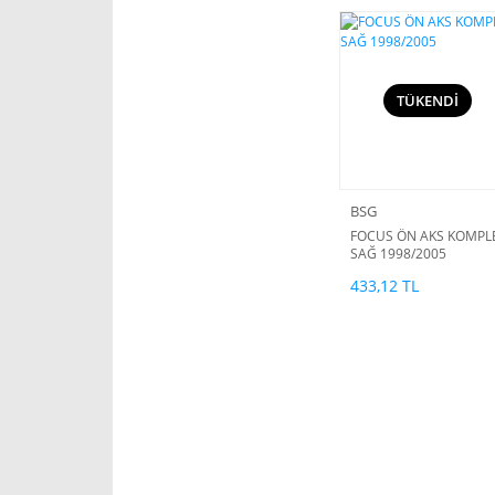
TÜKENDİ
BSG
FOCUS ÖN AKS KOMPL
SAĞ 1998/2005
433,12 TL