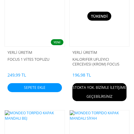
TÜKENDİ
YENİ
YERLİ ÜRETİM
YERLİ ÜRETİM
FOCUS 1 VİTES TOPUZU
KALORIFER UFLEYICI
CERCEVESI (KROM) FOCUS
2005/2008
249,99 TL
196,98 TL
SEPETE EKLE
STOKTA YOK. BİZİMLE İLETİŞİME
GEÇEBİLİRSİNİZ