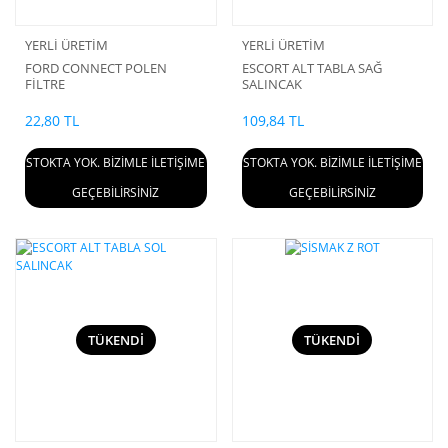
YERLİ ÜRETİM
YERLİ ÜRETİM
FORD CONNECT POLEN
ESCORT ALT TABLA SAĞ
FİLTRE
SALINCAK
22,80 TL
109,84 TL
STOKTA YOK. BİZİMLE İLETİŞİME
STOKTA YOK. BİZİMLE İLETİŞİME
GEÇEBİLİRSİNİZ
GEÇEBİLİRSİNİZ
TÜKENDİ
TÜKENDİ