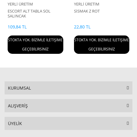
YERLİ ÜRETİM
YERLİ ÜRETİM
ESCORT ALT TABLA SOL
SİSMAK Z ROT
SALINCAK
109,84 TL
22,80 TL
STOKTA YOK. BİZİMLE İLETİŞİME
STOKTA YOK. BİZİMLE İLETİŞİME
GEÇEBİLİRSİNİZ
GEÇEBİLİRSİNİZ
KURUMSAL
ALIŞVERİŞ
ÜYELİK