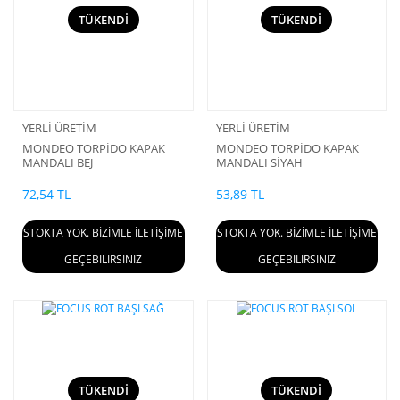
TÜKENDİ
TÜKENDİ
YERLİ ÜRETİM
YERLİ ÜRETİM
MONDEO TORPİDO KAPAK
MONDEO TORPİDO KAPAK
MANDALI BEJ
MANDALI SİYAH
72,54 TL
53,89 TL
STOKTA YOK. BİZİMLE İLETİŞİME
STOKTA YOK. BİZİMLE İLETİŞİME
GEÇEBİLİRSİNİZ
GEÇEBİLİRSİNİZ
TÜKENDİ
TÜKENDİ