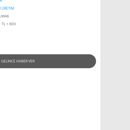
R
İ ÜRETİM
SUW46
1 TL + KDV
GELİNCE HABER VER