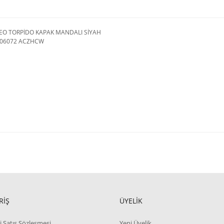
O TORPİDO KAPAK MANDALI SİYAH
A06072 ACZHCW
RİŞ
ÜYELİK
i Satış Sözleşmesi
Yeni Üyelik