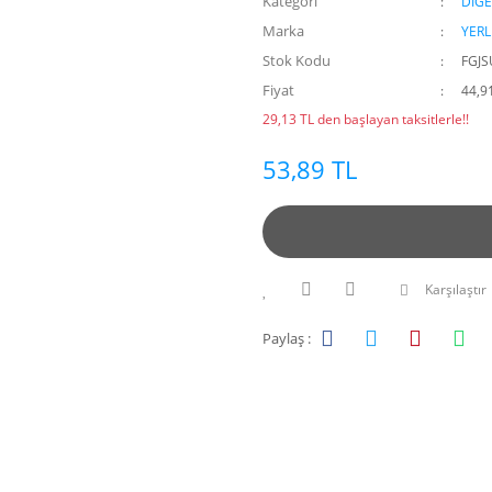
Kategori
DİĞE
Marka
YERL
Stok Kodu
FGJ
Fiyat
44,9
29,13 TL den başlayan taksitlerle!!
53,89 TL
Karşılaştır
Paylaş :