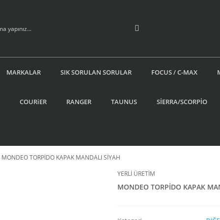
MARKALAR
SIK SORULAN SORULAR
FOCUS / C-MAX
COURiER
RANGER
TAUNUS
SİERRA/SCORPİO
MONDEO TORPİDO KAPAK MANDALI SİYAH
YERLİ ÜRETİM
MONDEO TORPİDO KAPAK MAN