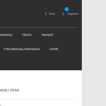
Giriş
Sepetim
MONDEO
FİESTA
TRANSİT
17M/20M/GXL/GRANADA
CAPRİ
DALI SİYAH