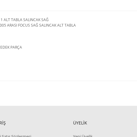
1 ALT TABLA SALINCAK SAĞ
005 ARASI FOCUS SAĞ SALINCAK ALT TABLA
YEDEK PARÇA
RİŞ
ÜYELİK
i Satış Sözleşmesi
Yeni Üyelik