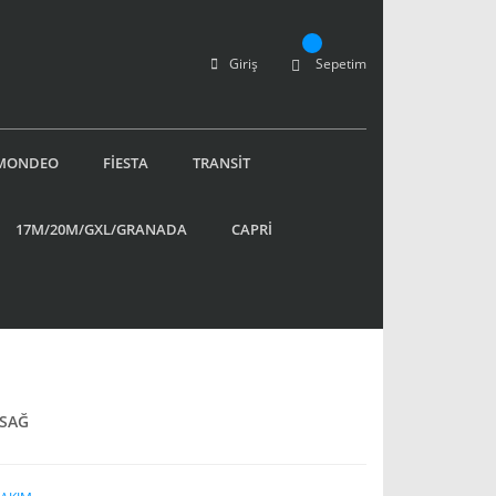
Giriş
Sepetim
MONDEO
FİESTA
TRANSİT
17M/20M/GXL/GRANADA
CAPRİ
 SAĞ