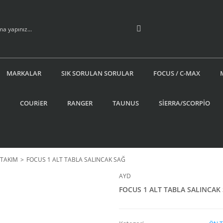
MARKALAR
SIK SORULAN SORULAR
FOCUS / C-MAX
COURiER
RANGER
TAUNUS
SİERRA/SCORPİO
 TAKIM
FOCUS 1 ALT TABLA SALINCAK SAĞ
AYD
FOCUS 1 ALT TABLA SALINCAK