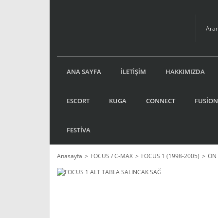
ANA SAYFA
İLETİŞİM
HAKKIMIZDA
ESCORT
KUGA
CONNECT
FUSİON
FESTİVA
Anasayfa
FOCUS / C-MAX
FOCUS 1 (1998-2005)
ÖN