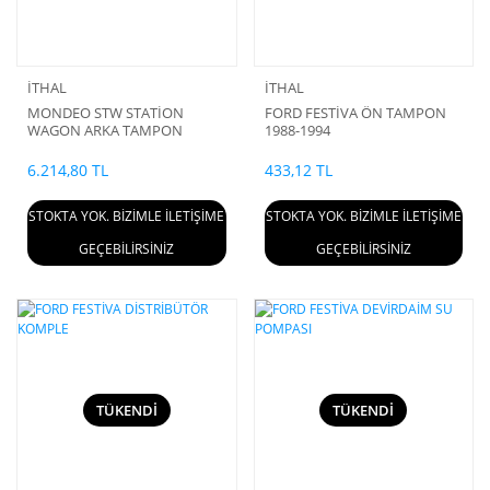
İTHAL
İTHAL
MONDEO STW STATİON
FORD FESTİVA ÖN TAMPON
WAGON ARKA TAMPON
1988-1994
6.214,80 TL
433,12 TL
STOKTA YOK. BİZİMLE İLETİŞİME
STOKTA YOK. BİZİMLE İLETİŞİME
GEÇEBİLİRSİNİZ
GEÇEBİLİRSİNİZ
TÜKENDİ
TÜKENDİ