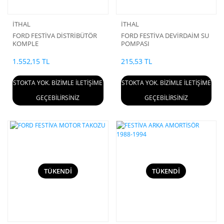
İTHAL
İTHAL
FORD FESTİVA DİSTRİBÜTÖR
FORD FESTİVA DEVİRDAİM SU
KOMPLE
POMPASI
1.552,15 TL
215,53 TL
STOKTA YOK. BİZİMLE İLETİŞİME
STOKTA YOK. BİZİMLE İLETİŞİME
GEÇEBİLİRSİNİZ
GEÇEBİLİRSİNİZ
TÜKENDİ
TÜKENDİ