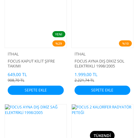
YENİ
%29
%10
İTHAL
İTHAL
FOCUS KAPUT KİLİT ŞİFRE
FOCUS AYNA DIŞ DİKİZ SOL
TAKIMI
ELEKTRİKLİ 1998/2005
649,00 TL
1.999,00 TL
908,70 TL
2.221,74 TL
SEPETE EKLE
SEPETE EKLE
TÜKENDİ