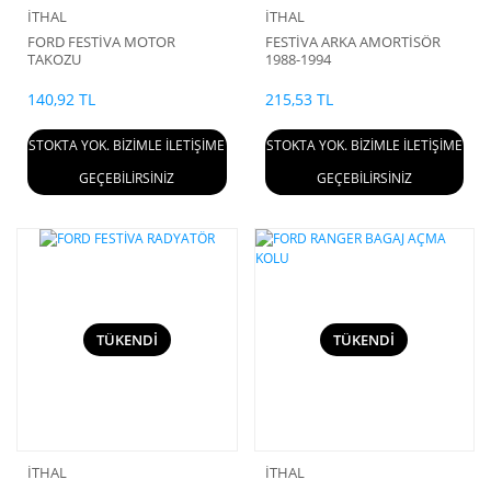
İTHAL
İTHAL
FORD FESTİVA MOTOR
FESTİVA ARKA AMORTİSÖR
TAKOZU
1988-1994
140,92 TL
215,53 TL
STOKTA YOK. BİZİMLE İLETİŞİME
STOKTA YOK. BİZİMLE İLETİŞİME
GEÇEBİLİRSİNİZ
GEÇEBİLİRSİNİZ
TÜKENDİ
TÜKENDİ
İTHAL
İTHAL