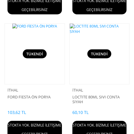
STOKTA YOK. BİZİMLE İLETİŞİME
STOKTA YOK. BİZİMLE İLETİŞİME
GEÇEBİLİRSİNİZ
GEÇEBİLİRSİNİZ
TÜKENDİ
TÜKENDİ
İTHAL
İTHAL
FORD FİESTA ÖN PORYA
LOCTITE 80ML SIVI CONTA
SIYAH
103,62 TL
60,10 TL
STOKTA YOK. BİZİMLE İLETİŞİME
STOKTA YOK. BİZİMLE İLETİŞİME