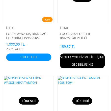
%10
İTHAL
İTHAL
FOCUS AYNA DIŞ DİKİZ SAĞ
FOCUS 2 KALORİFER
ELEKTRİKLİ 1998/2005
RADYATÖR PETEĞİ
1.999,00 TL
159,57 TL
2.221,74 TL
SEPETE EKLE
STOKTA YOK. BİZİMLE İLETİŞİME
GEÇEBİLİRSİNİZ
TÜKENDİ
TÜKENDİ