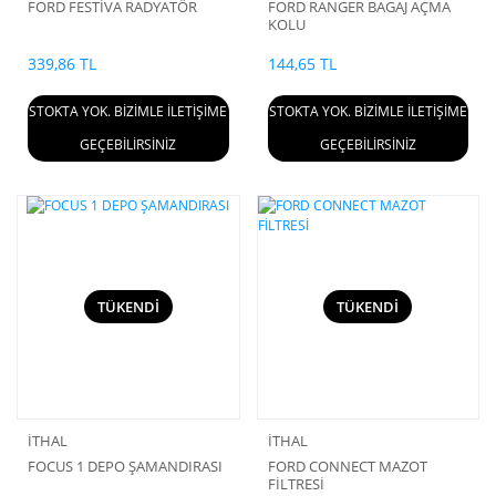
FORD FESTİVA RADYATÖR
FORD RANGER BAGAJ AÇMA
KOLU
339,86 TL
144,65 TL
STOKTA YOK. BİZİMLE İLETİŞİME
STOKTA YOK. BİZİMLE İLETİŞİME
GEÇEBİLİRSİNİZ
GEÇEBİLİRSİNİZ
TÜKENDİ
TÜKENDİ
İTHAL
İTHAL
FOCUS 1 DEPO ŞAMANDIRASI
FORD CONNECT MAZOT
FİLTRESİ