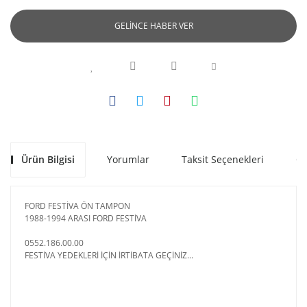
GELİNCE HABER VER
Ürün Bilgisi
Yorumlar
Taksit Seçenekleri
Ön
FORD FESTİVA ÖN TAMPON
1988-1994 ARASI FORD FESTİVA
0552.186.00.00
FESTİVA YEDEKLERİ İÇİN İRTİBATA GEÇİNİZ...