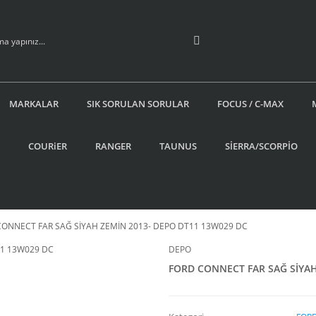
MARKALAR
SIK SORULAN SORULAR
FOCUS / C-MAX
COURiER
RANGER
TAUNUS
SİERRA/SCORPİO
CONNECT FAR SAĞ SİYAH ZEMİN 2013- DEPO DT11 13W029 DC
DEPO
FORD CONNECT FAR SAĞ SİYAH