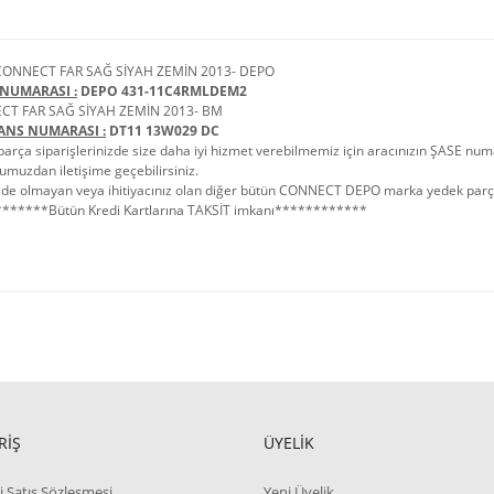
CONNECT FAR SAĞ SİYAH ZEMİN 2013- DEPO
NUMARASI :
DEPO 431-11C4RMLDEM2
CT FAR SAĞ SİYAH ZEMİN 2013- BM
ANS NUMARASI :
DT11 13W029 DC
arça siparişlerinizde size daha iyi hizmet verebilmemiz için aracınızın ŞASE numa
umuzdan iletişime geçebilirsiniz.
de olmayan veya ihitiyacınız olan diğer bütün CONNECT DEPO marka yedek parçalar
******Bütün Kredi Kartlarına TAKSİT imkanı************
RİŞ
ÜYELİK
i Satış Sözleşmesi
Yeni Üyelik