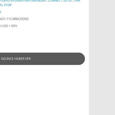
D DEPO AYDINLATMA ÜRÜNLERİ
,
CONNECT 2013/-
,
FAR
AL STOP
O
 431-11C4RMLDEM2
0 USD + KDV
GELİNCE HABER VER