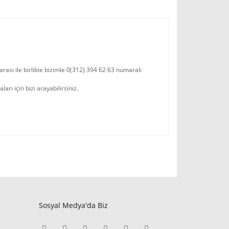
rası ile birlikte bizimle 0(312) 394 62 63 numaralı
ı için bizi arayabilirsiniz.
Sosyal Medya'da Biz