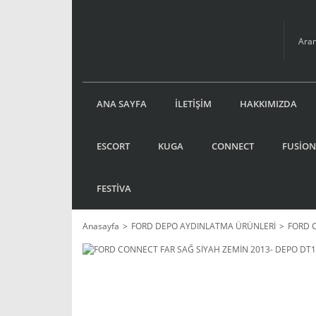
ANA SAYFA
İLETİŞİM
HAKKIMIZDA
ESCORT
KUGA
CONNECT
FUSİON
FESTİVA
Anasayfa
FORD DEPO AYDINLATMA ÜRÜNLERİ
FORD 