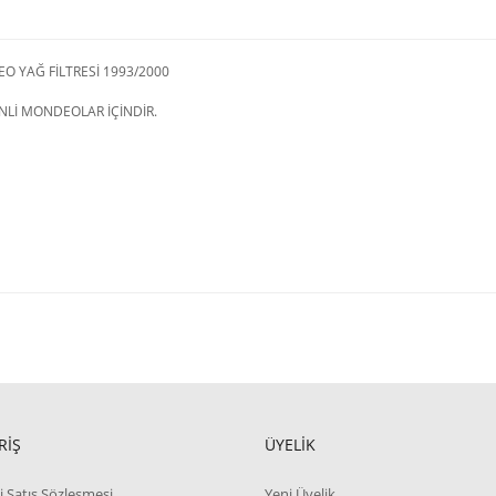
 YAĞ FİLTRESİ 1993/2000
NLİ MONDEOLAR İÇİNDİR.
RİŞ
ÜYELİK
i Satış Sözleşmesi
Yeni Üyelik