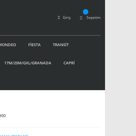
Giriş
Sepetim
MONDEO
FİESTA
TRANSİT
17M/20M/GXL/GRANADA
CAPRİ
000