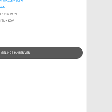
IM MALZEMELERİ
SAN
M 6714 MON
4 TL + KDV
GELİNCE HABER VER