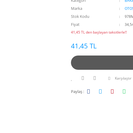
Kategori
BAK
Marka
OTO
Stok Kodu
978
Fiyat
34,5
41,45 TL den başlayan taksitlerle!!
41,45 TL
Karşılaştır
Paylaş :