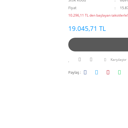
Stok Kodu
6G91
Fiyat
15.8
10.296,11 TL den başlayan taksitlerle!
19.045,71 TL
Karşılaştır
Paylaş :