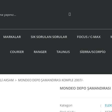
MARKALAR
SIK SORULAN SORULAR
FOCUS / C-MAX
COURiER
RANGER
TAUNUS
SİERRA/SCORPİO
KLİ AKSAM
MONDEO DEPO ŞAMANDIRASI KOMPLE 2007/-
MONDEO DEPO ŞAMANDIRASI 
Kategori
ELEK