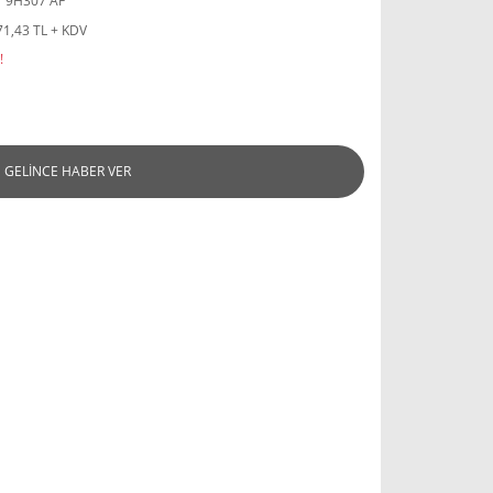
 9H307 AF
71,43 TL + KDV
!
GELİNCE HABER VER