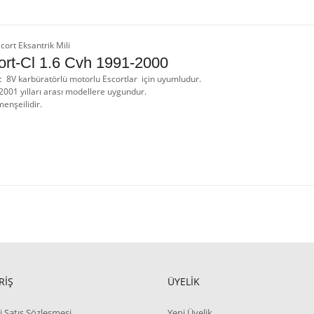
cort Eksantrik Mili
ort-Cl 1.6 Cvh 1991-2000
c 8V karbüratörlü motorlu Escortlar için uyumludur.
2001 yılları arası modellere uygundur.
menşeilidir.
RİŞ
ÜYELİK
i Satış Sözleşmesi
Yeni Üyelik