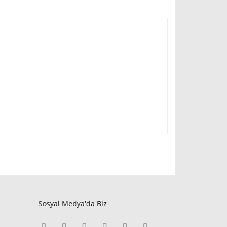
Sosyal Medya'da Biz