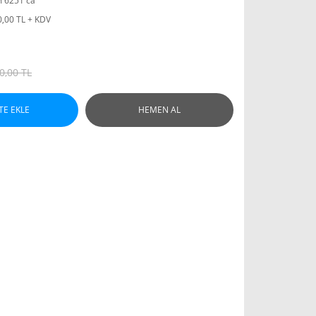
 6251 ca
0,00 TL + KDV
0,00 TL
TE EKLE
HEMEN AL