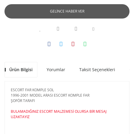
GELİNCE HABER VER
Ürün Bilgisi
Yorumlar
Taksit Seçenekleri
Ön
ESCORT FAR KOMPLE SOL
1996-2001 MODEL ARASI ESCORT KOMPLE FAR
ŞOFÖR TARAFI
BULAMADIĞINIZ ESCORT MALZEMESİ OLURSA BİR MESAJ
UZAKTAYIZ