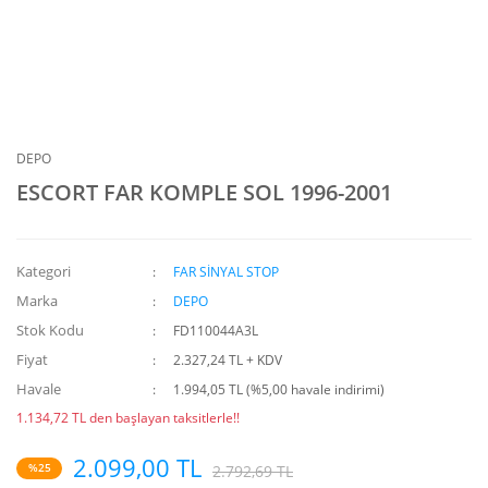
DEPO
ESCORT FAR KOMPLE SOL 1996-2001
Kategori
FAR SİNYAL STOP
Marka
DEPO
Stok Kodu
FD110044A3L
Fiyat
2.327,24 TL + KDV
Havale
1.994,05 TL (%5,00 havale indirimi)
1.134,72 TL den başlayan taksitlerle!!
2.099,00 TL
%25
2.792,69 TL