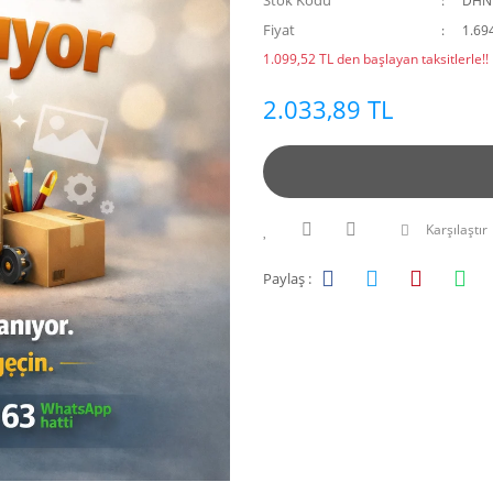
Stok Kodu
DHN
Fiyat
1.69
1.099,52 TL den başlayan taksitlerle!!
2.033,89 TL
Karşılaştır
Paylaş :