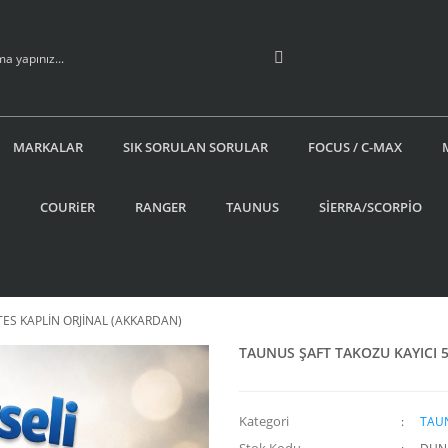
MARKALAR
SIK SORULAN SORULAR
FOCUS / C-MAX
COURiER
RANGER
TAUNUS
SİERRA/SCORPİO
TES KAPLİN ORJİNAL (AKKARDAN)
TAUNUS ŞAFT TAKOZU KAYICI 5
Kategori
TAU