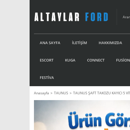
ANA SAYFA
İLETİŞİM
HAKKIMIZDA
ESCORT
KUGA
CONNECT
FUSİON
FESTİVA
Anasayfa
TAUNUS
TAUNUS ŞAFT TAKOZU KAYICI 5 Vİ