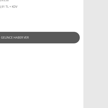
UV356
4,91 TL + KDV
GELİNCE HABER VER