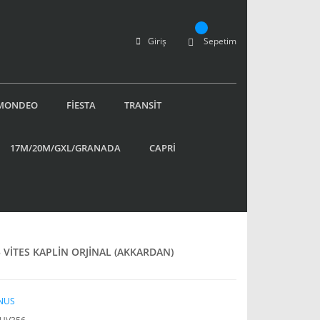
Giriş
Sepetim
MONDEO
FİESTA
TRANSİT
17M/20M/GXL/GRANADA
CAPRİ
 VİTES KAPLİN ORJİNAL (AKKARDAN)
NUS