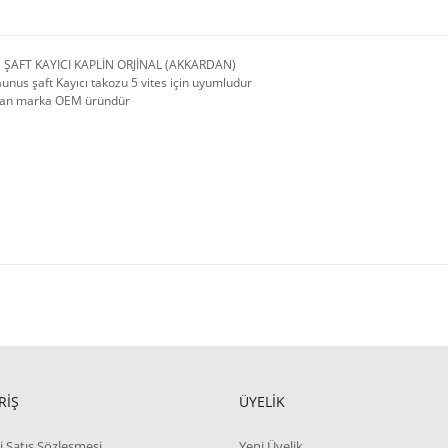
S ŞAFT KAYICI KAPLİN ORJİNAL (AKKARDAN)
unus şaft Kayıcı takozu 5 vites için uyumludur
an marka OEM üründür
RİŞ
ÜYELİK
i Satış Sözleşmesi
Yeni Üyelik