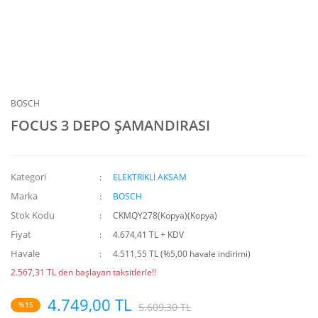
BOSCH
FOCUS 3 DEPO ŞAMANDIRASI
Kategori
ELEKTRİKLİ AKSAM
Marka
BOSCH
Stok Kodu
CKMQY278(Kopya)(Kopya)
Fiyat
4.674,41 TL + KDV
Havale
4.511,55 TL (%5,00 havale indirimi)
2.567,31 TL den başlayan taksitlerle!!
4.749,00 TL
%15
5.609,30 TL