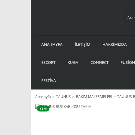
ANA SAYFA
İLETİŞİM
HAKKIMIZDA
ESCORT
KUGA
CONNECT
FUSİON
FESTİVA
Anasayfa
TAUNUS
BAKIM MALZEMELERİ
TAUNUS B
YENİ