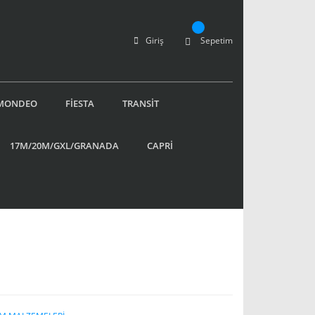
Giriş
Sepetim
MONDEO
FİESTA
TRANSİT
17M/20M/GXL/GRANADA
CAPRİ