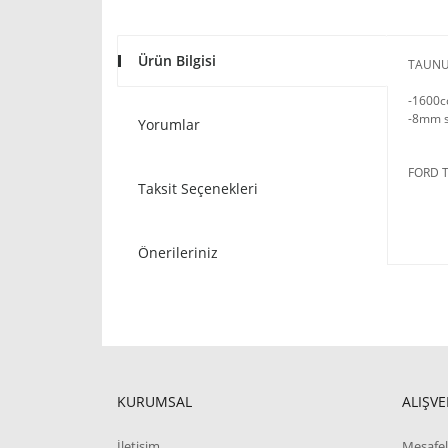
Ürün Bilgisi
TAUNU
-1600cc
-8mm s
Yorumlar
FORD 
Taksit Seçenekleri
Önerileriniz
KURUMSAL
ALIŞVE
İletişim
Mesafel