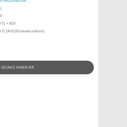
IM MALZEMELERİ
L
X
3 TL + KDV
 TL (%10,00 havale indirimi)
GELİNCE HABER VER