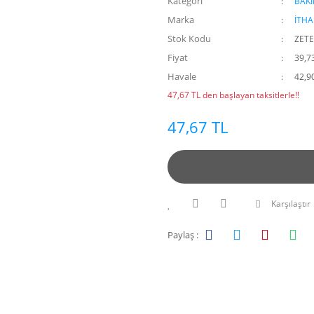
Kategori
BAK
Marka
İTHA
Stok Kodu
ZETE
Fiyat
39,7
Havale
42,90
47,67 TL den başlayan taksitlerle!!
47,67 TL
Karşılaştır
Paylaş :