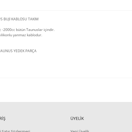
S BUJİ KABLOSU TAKIM
 -2000cc bütün Taunuslar içindir.
ilikonlu yanmaz kablodur.
TAUNUS YEDEK PARÇA
RİŞ
ÜYELİK
i Satış Sözleşmesi
Yeni Üyelik