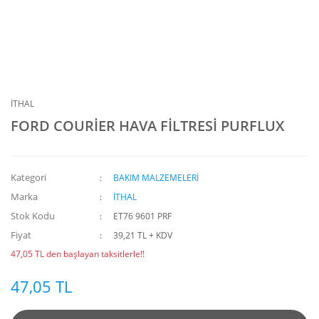
İTHAL
FORD COURİER HAVA FİLTRESİ PURFLUX
Kategori
BAKIM MALZEMELERİ
Marka
İTHAL
Stok Kodu
ET76 9601 PRF
Fiyat
39,21 TL + KDV
47,05 TL den başlayan taksitlerle!!
47,05 TL