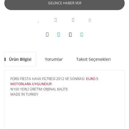
GELİNCE HABER VER
Ürün Bilgisi
Yorumlar
Taksit Seçenekleri
Ön
FORD FİESTA HAVA FİLTRESİ 2012 VE SONRASI
EURO 5
MOTORLARA UYGUNDUR
%100 YERLİ ÜRETİM ORJİNAL KALİTE
MADE İN TURKEY