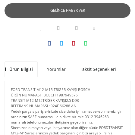
GELİNCE HABER VER
Ürün Bilgisi
Yorumlar
Taksit Seçenekleri
Ön
FORD TRANSIT M12-M15 TRİGER KAYIŞI BOSCH
ÜRÜN NUMARASI : BOSCH 1987949575
TRANSIT M12-M15TRİGER KAYIŞI2.5 D93-
REFERANS NUMARASI : 924F 6K288 AA
Yedek parça siparişlerinizde size daha iyi hizmet verebilmemiz için
aracınızın ŞASE numarası ile birlikte bizimle 0312 3946263
numaralı telefonumuzdan iletişime geçebilirsiniz.
Sitemizde olmayan veya ihitiyacınız olan diğer bütün FORDTRANSIT
M12-M15araçlarınızın yedek parçaları için bizi arayabilirsiniz.