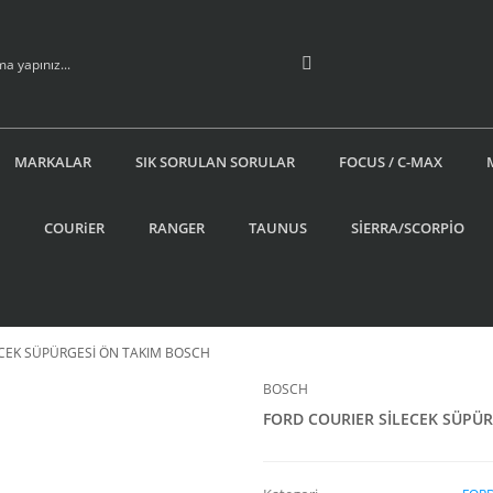
MARKALAR
SIK SORULAN SORULAR
FOCUS / C-MAX
COURiER
RANGER
TAUNUS
SİERRA/SCORPİO
ECEK SÜPÜRGESİ ÖN TAKIM BOSCH
BOSCH
FORD COURIER SİLECEK SÜPÜ