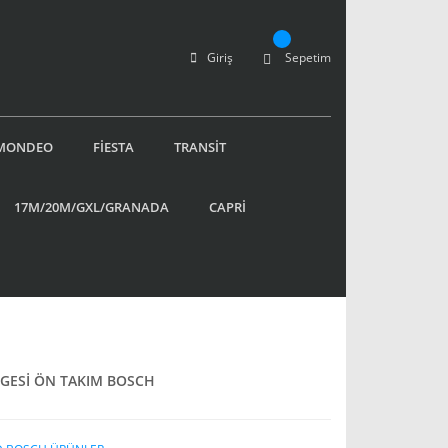
Giriş
Sepetim
MONDEO
FİESTA
TRANSİT
17M/20M/GXL/GRANADA
CAPRİ
RGESİ ÖN TAKIM BOSCH