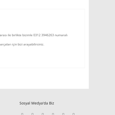
arası ile birlikte bizimle 0312 3946263 numaralı
aları için bizi arayabilirsiniz.
Sosyal Medya'da Biz