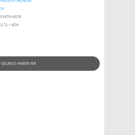
D BOSCH ÜRÜNLER
CH
3397014078
22 TL + KDV
GELİNCE HABER VER