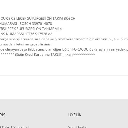
COURIER SİLECEK SÜPÜRGESİ ÖN TAKIM BOSCH
NUMARASI : BOSCH 3397014078
ERSİLECEK SÜPÜRGESİ ÖN TAKIMBM14-
NS NUMARASI : ET76 S17528 AA
arça siparişlerinizde size daha iyi hizmet verebilmemiz için aracınızın ŞASE num
umuzdan iletişime geçebilirsiniz.
de olmayan veya ihitiyacınız olan diğer bütün FORDCOURIERaraçlarınızın yedek parç
*******Bütün Kredi Kartlarına TAKSİT imkanı***********
RİŞ
ÜYELİK
i Satış Sözleşmesi
Yeni Üyelik