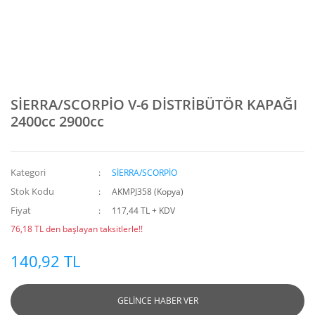
SİERRA/SCORPİO V-6 DİSTRİBÜTÖR KAPAĞI
2400cc 2900cc
Kategori
SİERRA/SCORPİO
Stok Kodu
AKMPJ358 (Kopya)
Fiyat
117,44 TL + KDV
76,18 TL den başlayan taksitlerle!!
140,92 TL
GELİNCE HABER VER