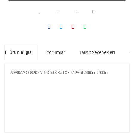
Ürün Bilgisi
Yorumlar
Taksit Seçenekleri
Ön
SİERRA/SCORPİO V-6 DİSTRİBÜTÖR KAPAĞI 2400cc 2900cc