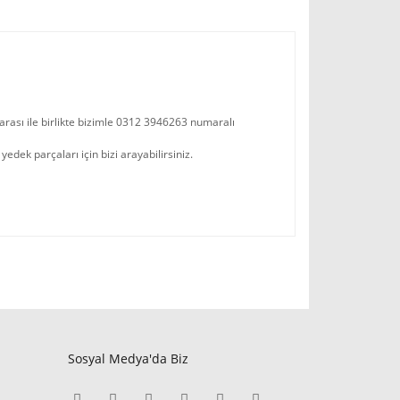
arası ile birlikte bizimle 0312 3946263 numaralı
ek parçaları için bizi arayabilirsiniz.
Sosyal Medya'da Biz