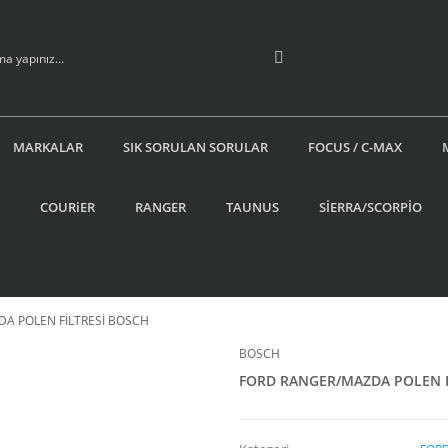
MARKALAR
SIK SORULAN SORULAR
FOCUS / C-MAX
COURiER
RANGER
TAUNUS
SİERRA/SCORPİO
A POLEN FİLTRESİ BOSCH
BOSCH
FORD RANGER/MAZDA POLEN F