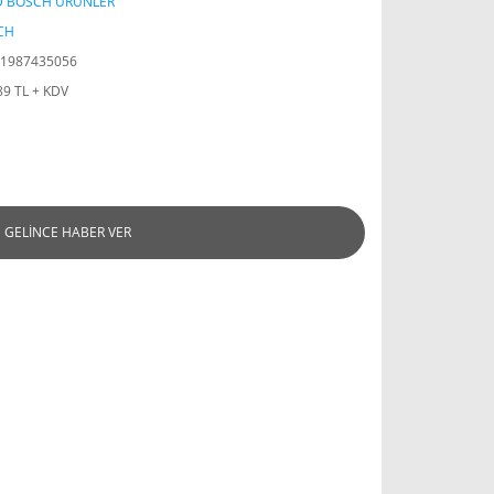
D BOSCH ÜRÜNLER
CH
1987435056
89 TL + KDV
GELİNCE HABER VER