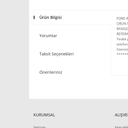
Ürün Bilgisi
FORD 
ÜRÜN 
RANGER
REFER
Yorumlar
Yedek p
telefon
Sitemiz
Taksit Seçenekleri
******
Önerileriniz
KURUMSAL
ALIŞVE
İletişim
Mesafel