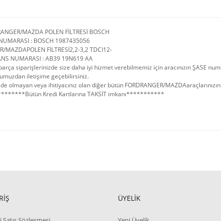
RANGER/MAZDA POLEN FİLTRESİ BOSCH
NUMARASI : BOSCH 1987435056
/MAZDAPOLEN FİLTRESİ2,2-3,2 TDCI12-
ANS NUMARASI : AB39 19N619 AA
arça siparişlerinizde size daha iyi hizmet verebilmemiz için aracınızın ŞASE num
umuzdan iletişime geçebilirsiniz.
de olmayan veya ihitiyacınız olan diğer bütün FORDRANGER/MAZDAaraçlarınızın yed
*******Bütün Kredi Kartlarına TAKSİT imkanı***********
RİŞ
ÜYELİK
i Satış Sözleşmesi
Yeni Üyelik