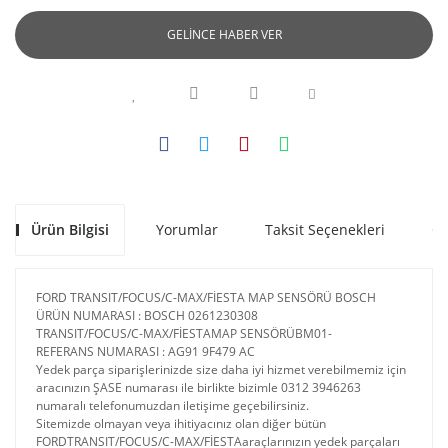
GELİNCE HABER VER
Ürün Bilgisi
Yorumlar
Taksit Seçenekleri
Ön
FORD TRANSIT/FOCUS/C-MAX/FİESTA MAP SENSÖRÜ BOSCH
ÜRÜN NUMARASI : BOSCH 0261230308
TRANSIT/FOCUS/C-MAX/FİESTAMAP SENSÖRÜBM01-
REFERANS NUMARASI : AG91 9F479 AC
Yedek parça siparişlerinizde size daha iyi hizmet verebilmemiz için
aracınızın ŞASE numarası ile birlikte bizimle 0312 3946263
numaralı telefonumuzdan iletişime geçebilirsiniz.
Sitemizde olmayan veya ihitiyacınız olan diğer bütün
FORDTRANSIT/FOCUS/C-MAX/FİESTAaraçlarınızın yedek parçaları